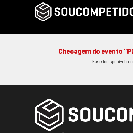
Checagem do evento "P2
Fase indisponível no