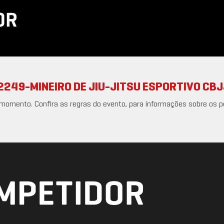
249-MINEIRO DE JIU-JITSU ESPORTIVO CBJJ
 momento. Confira as regras do evento, para informações sobre os p