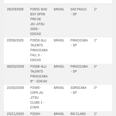
26/07/2026
P2655-BAD
BRASIL
SAO PAULO
1º
BOY OPEN
- SP
PRO DE
JIU-JITSU
2026 -
EDICAO
07/06/2026
P2659-BJJ
BRASIL
PIRACICABA
1º
TALENTS
- SP
PIRACICABA
FALL 9 -
EDICAO
08/03/2026
P2568-BJJ
BRASIL
PIRACICABA
2º
TALENTS
- SP
PIRACICABA
8ª - EDICAO
22/02/2026
P2585-
BRASIL
SOROCABA
2º
COPA JIU
- SP
JITSU
CLUBE 1 -
ETAPA
23/11/2025
P2504-
BRASIL
RIO CLARO
1º