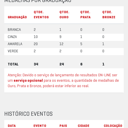
MEDALHAS POR GRADUAÇÃO
QTDE.
QTDE.
QTDE.
QTDE.
GRADUAÇÃO
EVENTOS
OURO
PRATA
BRONZE
BRANCA
2
1
0
0
CINZA
10
9
1
0
AMARELA
20
12
5
1
VERDE
2
2
0
0
TOTAL
34
24
6
1
Atenção: Devido o serviço de lançamento de resultados ON-LINE ser
um
serviço opcional
para os eventos, a quantidade de medalhas de
Ouro, Prata e Bronze, poderá estar inferior ao real.
HISTÓRICO EVENTOS
DATA
EVENTO
PAIS
CIDADE
COLOCAÇÃO