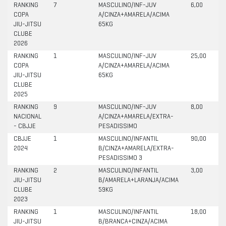
RANKING
7
MASCULINO/INF-JUV
6,00
COPA
A/CINZA+AMARELA/ACIMA
JIU-JITSU
65KG
CLUBE
2026
RANKING
1
MASCULINO/INF-JUV
25,00
COPA
A/CINZA+AMARELA/ACIMA
JIU-JITSU
65KG
CLUBE
2025
RANKING
9
MASCULINO/INF-JUV
8,00
NACIONAL
A/CINZA+AMARELA/EXTRA-
- CBJJE
PESADISSIMO
CBJJE
1
MASCULINO/INFANTIL
90,00
2024
B/CINZA+AMARELA/EXTRA-
PESADISSIMO 3
RANKING
2
MASCULINO/INFANTIL
3,00
JIU-JITSU
B/AMARELA+LARANJA/ACIMA
CLUBE
59KG
2023
RANKING
1
MASCULINO/INFANTIL
18,00
JIU-JITSU
B/BRANCA+CINZA/ACIMA