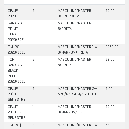
CBJJE
5
MASCULINO/MASTER
60,00
2
2020
3/PRETA/LEVE
RANKING
5
MASCULINO/MASTER
69,00
4
PRIME
3/PRETA
GERAL -
2020/2021
FJJ-RS
4
MASCULINO/MASTER 1 A
1250,00
4
2020/2021
6/MARROM+PRETA
TOP
5
MASCULINO/MASTER
69,00
4
RANKING
3/PRETA
BLACK
BELT -
2020/2021
CBJJE
8
MASCULINO/MASTER 3+4
8,00
0
2019 - 2º
ABS/MARROM/ABSOLUTO
SEMESTRE
CBJJE
1
MASCULINO/MASTER
90,00
2
2019 - 2º
3/MARROM/LEVE
SEMESTRE
FJJ-RS (
20
MASCULINO/MASTER 1 A
340,00
1