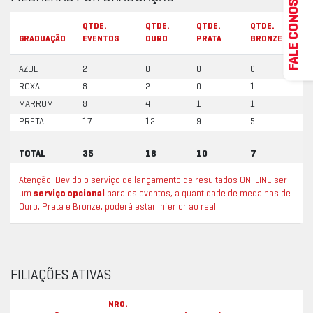
FALE CONOSCO
QTDE.
QTDE.
QTDE.
QTDE.
GRADUAÇÃO
EVENTOS
OURO
PRATA
BRONZE
AZUL
2
0
0
0
ROXA
8
2
0
1
MARROM
8
4
1
1
PRETA
17
12
9
5
TOTAL
35
18
10
7
Atenção: Devido o serviço de lançamento de resultados ON-LINE ser
um
serviço opcional
para os eventos, a quantidade de medalhas de
Ouro, Prata e Bronze, poderá estar inferior ao real.
FILIAÇÕES ATIVAS
NRO.