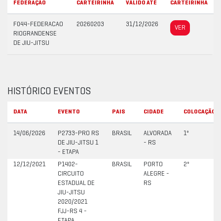
FEDERAÇÃO
CARTEIRINHA
VÁLIDO ATÉ
CARTEIRINHA
F044-FEDERACAO
20260203
31/12/2026
VER
RIOGRANDENSE
DE JIU-JITSU
HISTÓRICO EVENTOS
DATA
EVENTO
PAIS
CIDADE
COLOCAÇÃO
14/06/2026
P2733-PRO RS
BRASIL
ALVORADA
1º
DE JIU-JITSU 1
- RS
- ETAPA
12/12/2021
P1402-
BRASIL
PORTO
2º
CIRCUITO
ALEGRE -
ESTADUAL DE
RS
JIU-JITSU
2020/2021
FJJ-RS 4 -