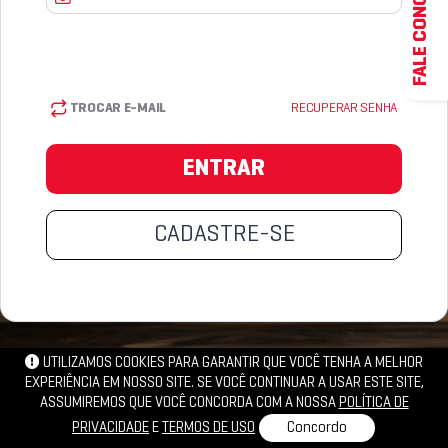
FALE CONOSCO
TROCAR E-MAIL
RECUPERAR SENHA
ENTRAR
CADASTRE-SE
UTILIZAMOS COOKIES PARA GARANTIR QUE VOCÊ TENHA A MELHOR
EXPERIÊNCIA EM NOSSO SITE. SE VOCÊ CONTINUAR A USAR ESTE SITE,
ASSUMIREMOS QUE VOCÊ CONCORDA COM A NOSSA
POLÍTICA DE
PRIVACIDADE
E
TERMOS DE USO
Concordo