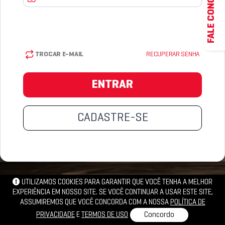
FALE CONOSCO
TROCAR E-MAIL
RECUPERAR SENHA
ENTRAR
CADASTRE-SE
UTILIZAMOS COOKIES PARA GARANTIR QUE VOCÊ TENHA A MELHOR
EXPERIÊNCIA EM NOSSO SITE. SE VOCÊ CONTINUAR A USAR ESTE SITE,
ASSUMIREMOS QUE VOCÊ CONCORDA COM A NOSSA
POLÍTICA DE
PRIVACIDADE
E
TERMOS DE USO
Concordo