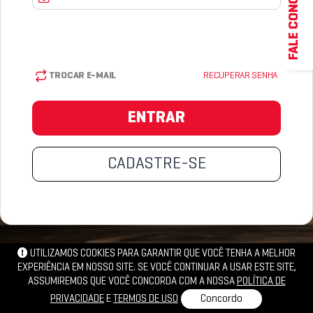
FALE CONOSCO
TROCAR E-MAIL
RECUPERAR SENHA
ENTRAR
CADASTRE-SE
UTILIZAMOS COOKIES PARA GARANTIR QUE VOCÊ TENHA A MELHOR
EXPERIÊNCIA EM NOSSO SITE. SE VOCÊ CONTINUAR A USAR ESTE SITE,
ASSUMIREMOS QUE VOCÊ CONCORDA COM A NOSSA
POLÍTICA DE
PRIVACIDADE
E
TERMOS DE USO
Concordo