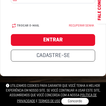
FALE CONOSCO
TROCAR E-MAIL
RECUPERAR SENHA
ENTRAR
CADASTRE-SE
UTILIZAMOS COOKIES PARA GARANTIR QUE VOCÊ TENHA A MELHOR
EXPERIÊNCIA EM NOSSO SITE. SE VOCÊ CONTINUAR A USAR ESTE SITE,
ASSUMIREMOS QUE VOCÊ CONCORDA COM A NOSSA
POLÍTICA DE
PRIVACIDADE
E
TERMOS DE USO
Concordo