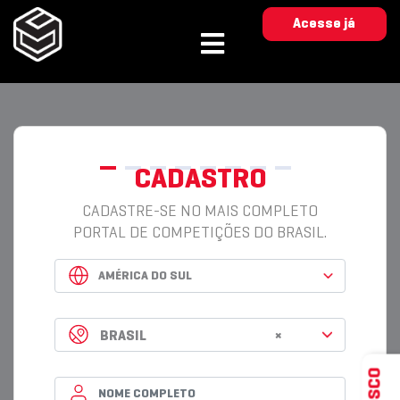
Acesse já
CADASTRO
CADASTRE-SE NO MAIS COMPLETO
PORTAL DE COMPETIÇÕES DO BRASIL.
BRASIL
×