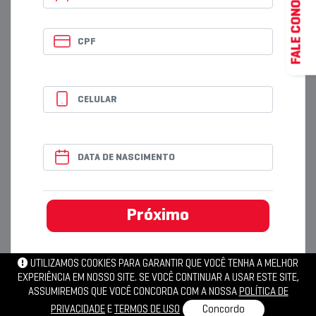
FALE CONOSCO
Próximo
UTILIZAMOS COOKIES PARA GARANTIR QUE VOCÊ TENHA A MELHOR
EXPERIÊNCIA EM NOSSO SITE. SE VOCÊ CONTINUAR A USAR ESTE SITE,
ASSUMIREMOS QUE VOCÊ CONCORDA COM A NOSSA
POLÍTICA DE
PRIVACIDADE
E
TERMOS DE USO
Concordo