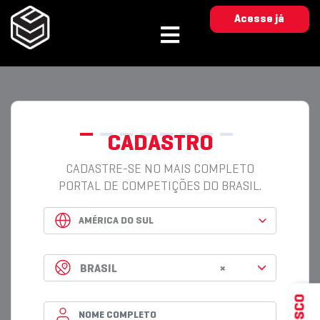
Acesse já
CADASTRO
CADASTRE-SE NO MAIS COMPLETO
PORTAL DE COMPETIÇÕES DO BRASIL.
BRASIL
×