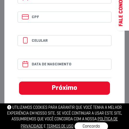
FALE CONOSCO
Próximo
UTILIZAMOS COOKIES PARA GARANTIR QUE VOCÊ TENHA A MELHOR
EXPERIÊNCIA EM NOSSO SITE. SE VOCÊ CONTINUAR A USAR ESTE SITE,
ASSUMIREMOS QUE VOCÊ CONCORDA COM A NOSSA
POLÍTICA DE
PRIVACIDADE
E
TERMOS DE USO
Concordo