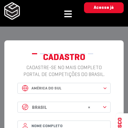
Acesse já
CADASTRO
CADASTRE-SE NO MAIS COMPLETO
PORTAL DE COMPETIÇÕES DO BRASIL.
BRASIL
×