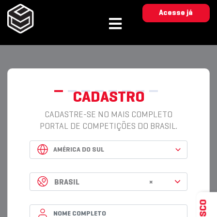
Acesse já
CADASTRO
CADASTRE-SE NO MAIS COMPLETO
PORTAL DE COMPETIÇÕES DO BRASIL.
BRASIL
×